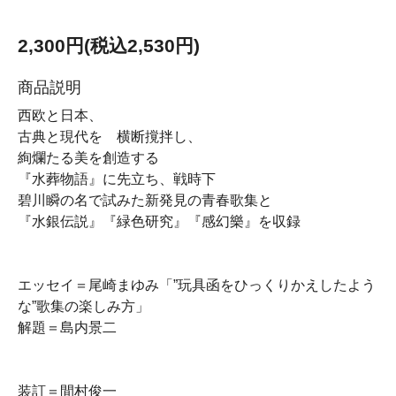
2,300円(税込2,530円)
商品説明
西欧と日本、
古典と現代を 横断撹拌し、
絢爛たる美を創造する
『水葬物語』に先立ち、戦時下
碧川瞬の名で試みた新発見の青春歌集と
『水銀伝説』『緑色研究』『感幻樂』を収録
エッセイ＝尾崎まゆみ「”玩具函をひっくりかえしたよう
な”歌集の楽しみ方」
解題＝島内景二
装訂＝間村俊一