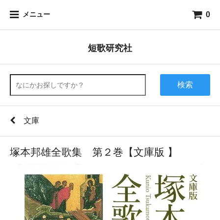
0
メニュー
短歌研究社
検索
文庫
塚本邦雄全歌集 第２巻【文庫版 】