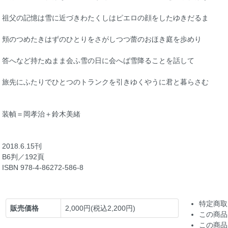
祖父の記憶は雪に近づきわたくしはピエロの顔をしたゆきだるま
頬のつめたきはずのひとりをさがしつつ蕾のおほき庭を歩めり
答へなど持たぬまま会ふ雪の日に会へば雪降ることを話して
旅先にふたりでひとつのトランクを引きゆくやうに君と暮らさむ
装幀＝岡孝治＋鈴木美緒
2018.6.15刊
B6判／192頁
ISBN 978-4-86272-586-8
特定商取
販売価格
2,000円(税込2,200円)
この商品
この商品