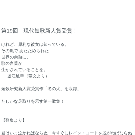
第19回 現代短歌新人賞受賞！
けれど、犀利な彼女は知っている。
その風で あたためられた
世界の余熱に、
歌の言葉が
生かされていることを。
──堀江敏幸（帯文より）
短歌研究新人賞受賞作「冬の火」を収録。
たしかな足取りを示す第一歌集！
【歌集より】
君はいま泣かねばならぬ 今すぐにレイン・コートを脱がねばならぬ