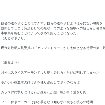
他者の道を歩くことはできず、自らの道を歩むよりほかにない現実を
投影してしまう詩形としての短歌、そのような短歌への親しみと畏れ
本歌集を編むことによって改めて抱くことになった。
（あとがきより）
現代短歌新人賞受賞の『アシンメトリー』から七年となる待望の第二
〈歌集より〉
月光はスライスアーモンドより脆く身じろぐたびに割れてしまった
冬がいい桜並木の静けさを独り占めして歩くのならば
ガラス戸に翳り映れるわが顔もわが顔 鳩が白く過ぎりぬ
フード付きパーカーはおる季となり知らずに積もる後ろの時間