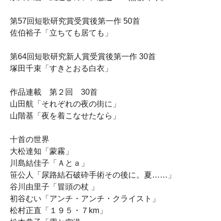
第57回短歌研究賞受賞後第一作 50首
佐伯裕子「立ちても居ても」
第64回短歌研究新人賞受賞後第一作 30首
塚田千束「すきとおる白衣」
作品連載 第２回 30首
山田航「それぞれの夜の街に」
山階基「夜を着こなせたなら」
十首の世界
大松達知「蒙霧」
川島結佳子「Ａとａ」
笹公人「尿路結石破砕手術その後に。夏……」
谷川由里子「冒頭の杖 」
初谷むい「アンチ・アンチ・クライスト」
松村正直「１９５・７km」