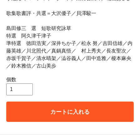
歌集歌書評・共選＝大沢優子／貝澤駿一
島田修三 選 短歌研究詠草
特選 阿久津千津子
準特選 徳田浩実／深井ちか子／松永 努／吉田信雄／内
藤英雄／川北照代／真鍋真悟／ 村上秀夫／長友聖次／
赤坂千賀子／清水晴架／澁谷義人／田中造雅／榎本麻央
／鈴木雅信／古山美歩
個数
カートに入れる