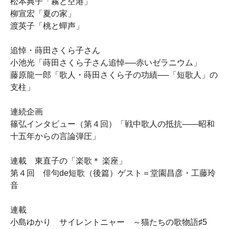
松本典子「霧と空港」
柳宣宏「夏の家」
渡英子「桃と蟬声」
追悼・蒔田さくら子さん
小池光「蒔田さくら子さん追悼──赤いゼラニウム」
藤原龍一郎「歌人・蒔田さくら子の功績──「短歌人」の
支柱」
連続企画
篠弘インタビュー（第４回）「戦中歌人の抵抗――昭和
十五年からの言論弾圧」
連載 東直子の「楽歌＊ 楽座」
第４回 俳句de短歌（後篇）ゲスト＝堂園昌彦・工藤玲
音
連載
小島ゆかり サイレントニャー ～猫たちの歌物語♯5