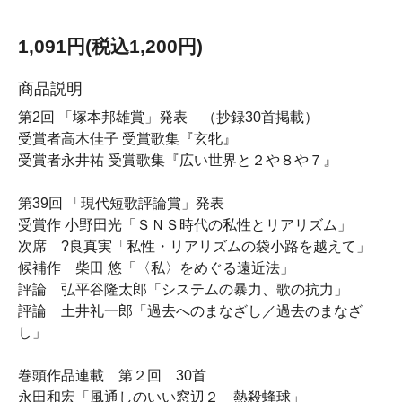
1,091円(税込1,200円)
商品説明
第2回 「塚本邦雄賞」発表 （抄録30首掲載）
受賞者高木佳子 受賞歌集『玄牝』
受賞者永井祐 受賞歌集『広い世界と２や８や７』
第39回 「現代短歌評論賞」発表
受賞作 小野田光「ＳＮＳ時代の私性とリアリズム」
次席 ?良真実「私性・リアリズムの袋小路を越えて」
候補作 柴田 悠「〈私〉をめぐる遠近法」
評論 弘平谷隆太郎「システムの暴力、歌の抗力」
評論 土井礼一郎「過去へのまなざし／過去のまなざ
し」
巻頭作品連載 第２回 30首
永田和宏「風通しのいい窓辺２ 熱殺蜂球」