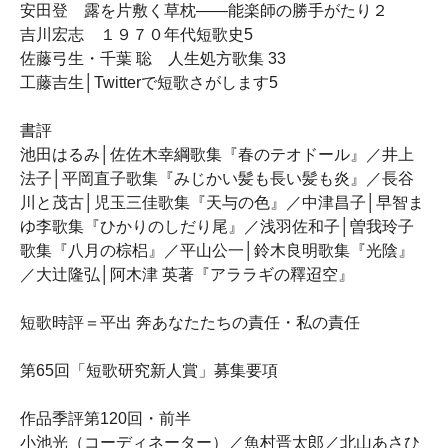
安田登 露を片敷く草枕――能楽師の勝手がたり２
吉川宏志 １９７０年代短歌史5
佐藤弓生・千葉 聡 人生処方歌集 33
工藤吉生│Twitterで短歌さがします5
書評
池田はるみ│佐佐木幸綱歌集『春のテオドール』／井上
法子│平岡直子歌集『みじかい髪も長い髪も炎』／長谷
川と茂古│児玉三佳歌集『天与の色』／中津昌子│早智ま
ゆ李歌集『ひかりのしだり尾』／浅羽佐和子│曽我玲子
歌集『八月の棕梠』／平山公一│鈴木良明歌集『光陰』
／大辻隆弘│阿木津 英著『アララギの釋迢空』
短歌時評＝平出 奔あなたたちの責任・私の責任
第65回「短歌研究新人賞」募集要項
作品季評第120回・前半
小池光（コーディネーター）／魚村晋太郎／北山あさひ