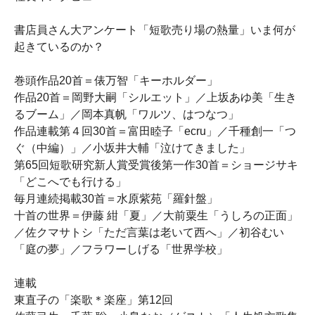
書店員さん大アンケート「短歌売り場の熱量」いま何が
起きているのか？
巻頭作品20首＝俵万智「キーホルダー」
作品20首＝岡野大嗣「シルエット」／上坂あゆ美「生き
るブーム」／岡本真帆「ワルツ、はつなつ」
作品連載第４回30首＝富田睦子「ecru」／千種創一「つ
ぐ（中編）」／小坂井大輔「泣けてきました」
第65回短歌研究新人賞受賞後第一作30首＝ショージサキ
「どこへでも行ける」
毎月連続掲載30首＝水原紫苑「羅針盤」
十首の世界＝伊藤 紺「夏」／大前粟生「うしろの正面」
／佐クマサトシ「ただ言葉は老いて西へ」／初谷むい
「庭の夢」／フラワーしげる「世界学校」
連載
東直子の「楽歌＊楽座」第12回