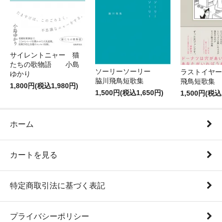
サイレントニャー 猫
たちの歌物語 小島
ソーリーソーリー
ラストイヤ
ゆかり
脇川飛鳥短歌集
飛鳥短
1,800円(税込1,980円)
1,500円(税込1,650円)
1,500円(税込
ホーム
カートを見る
特定商取引法に基づく表記
プライバシーポリシー