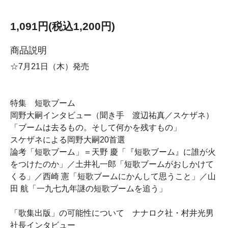
1,091円(税込1,200円)
商品説明
☆7月21日（木）発売
特集 短歌ブーム
岡野大嗣インタビュー（聞き手 渡辺祐真／スケザネ）
「ブームは去るもの。そして何かを残すもの」
スケザネによる岡野大嗣20首選
論考「短歌ブーム」＝天野 慶「『短歌ブーム』に誰が火
をつけたのか」／土井礼一郎「短歌ブームがおしかけて
くる」／西崎 憲「短歌ブームにかんして思うこと」／山
田 航「一九七九年謎の短歌ブームを追う」
「歌集出版」の可能性について ナナロク社・村井光男
社長インタビュー