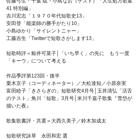
佐藤弓生・千葉 聡・小島なお（ゲスト）「人生処方歌集
41 特別編」
吉川宏志「１９７０年代短歌史13」
安田登「能楽師の勝手がたり10」
小島ゆかり「サイレントニャー」
工藤吉生「Twitterで短歌さがします13」
短歌時評＝鯨井可菜子│「いち早く」の先に もう一度
「キーウ」について考える
作品季評第123回・後半
栗木京子（コーディネーター）／大松達知／小原奈実
富田睦子「きさらぎの」短歌研究4月号│玉井清弘「活舌
のテスト」角川「短歌」3月号│米川千嘉子歌集『雪岱が
描いた夜』
歌集歌書評・共選＝大西久美子／鈴木加成太
短歌研究詠草 永田和宏 選