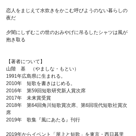
恋人をまじえて水炊きをかこむ呼びようのない暮らしの
夜だ
夕闇にしずむこの世のおみやげに吊るしたシャツは風が
抱き取る
【著者について】
山階 基 （やましな・もとい）
1991年広島県に生まれる。
2010年 短歌を書きはじめる。
2016年 第59回短歌研究新人賞次席
2017年 未来賞受賞
2018年 第64回角川短歌賞次席、第6回現代短歌社賞次
席
2019年 歌集『風にあたる』刊行
2019年からイベント「屋上と短歌」を東京・西日暮里