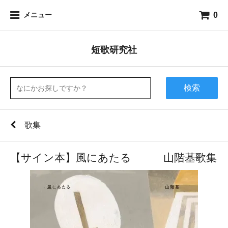
0
メニュー
短歌研究社
検索
歌集
【サイン本】風にあたる 山階基歌集