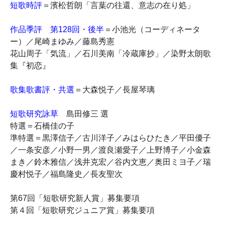
短歌時評
＝濱松哲朗「言葉の往還、意志の在り処」
作品季評 第128回・後半
＝小池光（コーディネータ
ー）／尾崎まゆみ／藤島秀憲
花山周子「気流」／石川美南「冷蔵庫抄」／染野太朗歌
集『初恋』
歌集歌書評・共選
＝大森悦子／長屋琴璃
短歌研究詠草
島田修三 選
特選＝石橋佳の子
準特選＝黒澤信子／古川洋子／みはらひたき／平田優子
／一条安彦／小野一男／渡良瀬愛子／上野博子／小金森
まき／鈴木雅信／浅井克宏／谷内文恵／奥田ミヨ子／瑞
慶村悦子／福島隆史／長友聖次
第67回「短歌研究新人賞」募集要項
第４回「短歌研究ジュニア賞」募集要項