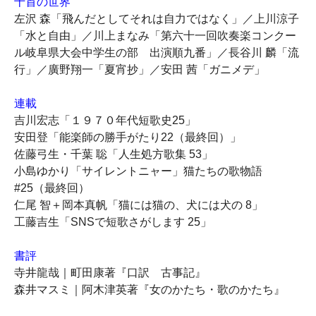
十首の世界
左沢 森「飛んだとしてそれは自力ではなく」／上川涼子
「水と自由」／川上まなみ「第六十一回吹奏楽コンクー
ル岐阜県大会中学生の部 出演順九番」／長谷川 麟「流
行」／廣野翔一「夏宵抄」／安田 茜「ガニメデ」
連載
吉川宏志「１９７０年代短歌史25」
安田登「能楽師の勝手がたり22（最終回）」
佐藤弓生・千葉 聡「人生処方歌集 53」
小島ゆかり「サイレントニャー」猫たちの歌物語
#25（最終回）
仁尾 智＋岡本真帆「猫には猫の、犬には犬の 8」
工藤吉生「SNSで短歌さがします 25」
書評
寺井龍哉｜町田康著『口訳 古事記』
森井マスミ｜阿木津英著『女のかたち・歌のかたち』