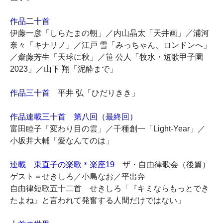
作品二十首
伊藤一彦「しらたまの朝」／内山晶太「天井画」／浦河
奈々「キナリノ」／江戸 雪「みっちゃん、ロンドンへ」
／齋藤芳生「天球に秋」／笹 公人「牧水・短歌甲子園
2023」／山下 翔「泥酔まで」
作品三十首
平井 弘「ひだりきき」
作品連載三十首 第八回（最終回）
富田睦子「変わり目の雲」／千種創一「Light-Year」／
小坂井大輔「愛なんてのは」
連載 東直子の楽歌＊楽座19
ザ・自由律歌会（後篇）
ゲスト＝せきしろ／小島なお／平出奔
自由律短歌五十二首 せきしろ「『キミならもっとでき
たよね』と言われて発奮する人間だけではない」