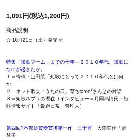
1,091円(税込1,200円)
商品説明
☆ 10月21日（土）発売 ☆
特集「短歌ブーム」までの十年―２０１０年代、短歌に
なにが起きたか。
１＝寄稿・山田航「短歌にとって２０１０年代とは何
か」
２＝ネット歌会「うたの日」育ちtoron*さんとの対話
３＝短歌ネプリの現在（インタビュー＝月岡烏情氏・短
歌情報サイト「最適日常」管理人）
第四回?本邦雄賞受賞後第一作 三十首
大森静佳「琵
琶子」