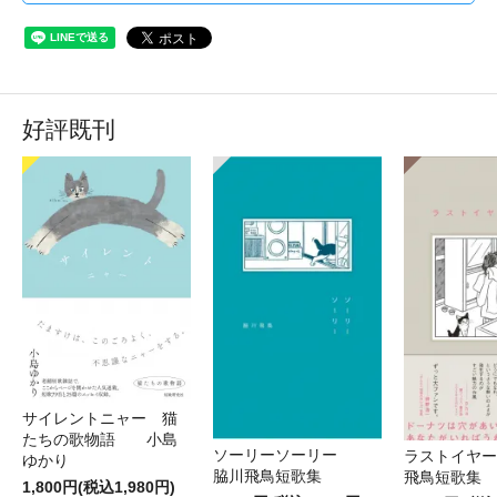
好評既刊
サイレントニャー 猫
たちの歌物語 小島
ソーリーソーリー
ラストイヤ
ゆかり
脇川飛鳥短歌集
飛鳥短
1,800円(税込1,980円)